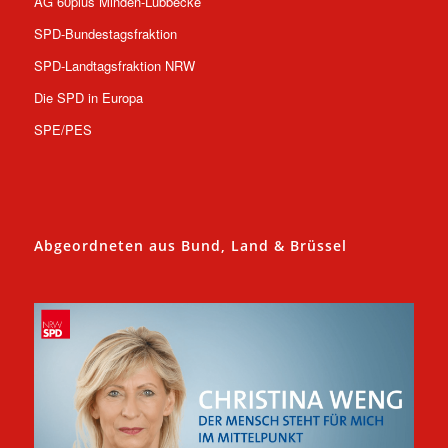
AG 60plus Minden-Lübbecke
SPD-Bundestagsfraktion
SPD-Landtagsfraktion NRW
Die SPD in Europa
SPE/PES
Abgeordneten aus Bund, Land & Brüssel