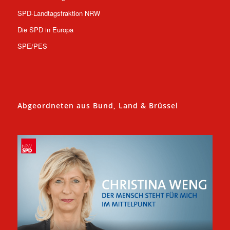
SPD-Landtagsfraktion NRW
Die SPD in Europa
SPE/PES
Abgeordneten aus Bund, Land & Brüssel