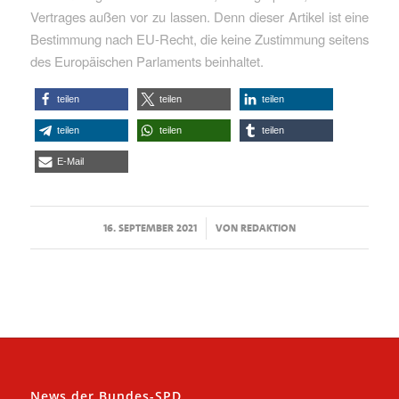
Vertrages außen vor zu lassen. Denn dieser Artikel ist eine
Bestimmung nach EU-Recht, die keine Zustimmung seitens
des Europäischen Parlaments beinhaltet.
teilen
teilen
teilen
teilen
teilen
teilen
E-Mail
/
16. SEPTEMBER 2021
VON
REDAKTION
News der Bundes-SPD