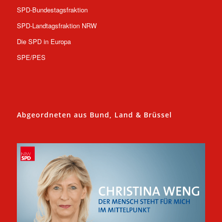
SPD-Bundestagsfraktion
SPD-Landtagsfraktion NRW
Die SPD in Europa
SPE/PES
Abgeordneten aus Bund, Land & Brüssel