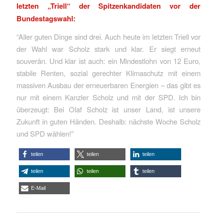
letzten „Triell“ der Spitzenkandidaten vor der
Bundestagswahl:
“Aller guten Dinge sind drei. Auch heute im letzten Triell vor
der Wahl war Scholz stark und klar. Er siegt erneut
souverän. Und klar ist auch: ein Mindestlohn von 12 Euro,
stabile Renten, sozial gerechter Klimaschutz mit einem
massiven Ausbau der erneuerbaren Energien – das gibt es
nur mit einem Kanzler Scholz und mit der SPD. Ich bin
überzeugt: Bei Olaf Scholz ist unser Land, ist unsere
Zukunft in guten Händen. Deshalb: nächste Woche Scholz
und SPD wählen!”
teilen
teilen
teilen
teilen
teilen
teilen
E-Mail