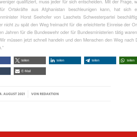
eniger qualifiziert, muss jeder für sich entscheiden. Mit der Frage,
für Ortskräfte aus Afghanistan beschleunigen kann, hat sich e
nminister Horst Seehofer von Laschets Schwesterpartei beschäftigt
er nicht zu spät den Weg freimacht für die erleichterte Einreise der Ort
ten Jahren für die Bundeswehr oder für Bundesministerien tätig ware
 Wir müssen jetzt schnell handeln und den Menschen den Weg nach 
.“
teilen
teilen
teilen
teilen
E-Mail
/
4. AUGUST 2021
VON
REDAKTION