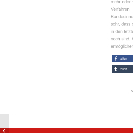
mehr oder w
Verfahren 
Bundesinne
sehr, dass 
in den letz
noch sind.
ermöglichen
teilen
teilen
1
Afghanistan: Ortskräfte
schnell in Sicherheit