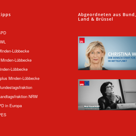
tipps
Abgeordneten aus Bund
Land & Brüssel
SPD
OWL
inden-Lübbecke
 Minden-Lübbecke
inden-Lübbecke
plus Minden-Lübbecke
undestagsfraktion
andtagsfraktion NRW
PD in Europa
PES