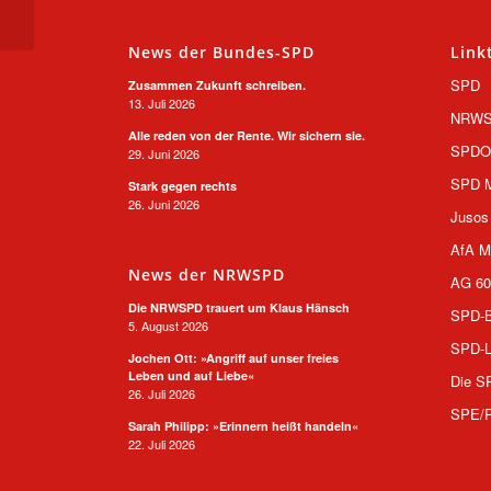
bringen
News der Bundes-SPD
Link
SPD
Zusammen Zukunft schreiben.
13. Juli 2026
NRW
Alle reden von der Rente. Wir sichern sie.
SPD
29. Juni 2026
SPD M
Stark gegen rechts
26. Juni 2026
Jusos
AfA M
News der NRWSPD
AG 60
Die NRWSPD trauert um Klaus Hänsch
SPD-B
5. August 2026
SPD-L
Jochen Ott: »Angriff auf unser freies
Leben und auf Liebe«
Die S
26. Juli 2026
SPE/
Sarah Philipp: »Erinnern heißt handeln«
22. Juli 2026