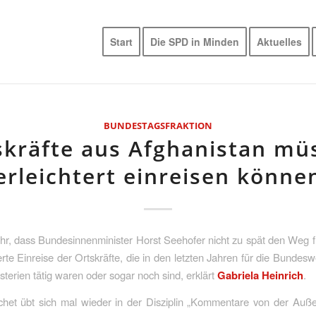
Start
Die SPD in Minden
Aktuelles
BUNDESTAGSFRAKTION
skräfte aus Afghanistan mü
erleichtert einreisen könne
ehr, dass Bundesinnenminister Horst Seehofer nicht zu spät den Weg f
terte Einreise der Ortskräfte, die in den letzten Jahren für die Bundesw
terien tätig waren oder sogar noch sind, erklärt
Gabriela Heinrich
.
het übt sich mal wieder in der Disziplin „Kommentare von der Auße