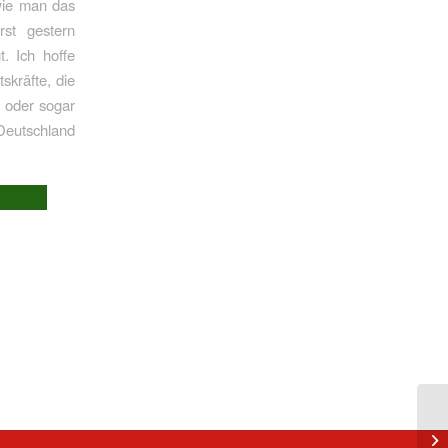
 wie man das
rst gestern
. Ich hoffe
skräfte, die
n oder sogar
Deutschland