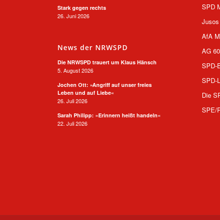
SPD M
Stark gegen rechts
26. Juni 2026
Jusos
AfA M
News der NRWSPD
AG 60
Die NRWSPD trauert um Klaus Hänsch
SPD-B
5. August 2026
SPD-L
Jochen Ott: »Angriff auf unser freies
Leben und auf Liebe«
Die S
26. Juli 2026
SPE/
Sarah Philipp: »Erinnern heißt handeln«
22. Juli 2026