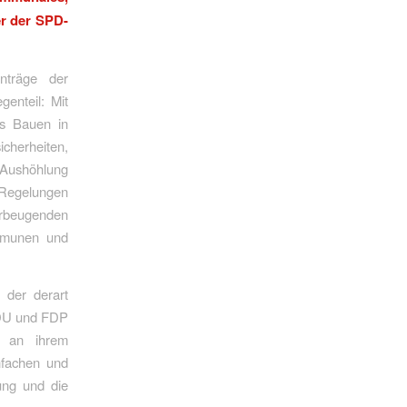
er der SPD-
nträge der
enteil: Mit
as Bauen in
icherheiten,
ushöhlung
 Regelungen
rbeugenden
ommunen und
 der derart
 CDU und FDP
 an ihrem
nfachen und
ung und die