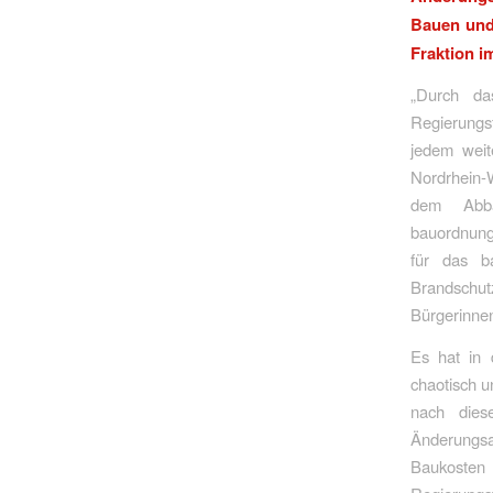
Bauen und 
Fraktion 
„Durch da
Regierungs
jedem weit
Nordrhein-W
dem Abba
bauordnung
für das b
Brandschut
Bürgerinnen
Es hat in 
chaotisch u
nach die
Änderungsa
Baukosten 