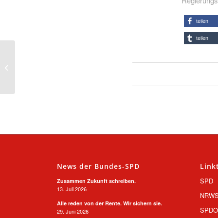
Regierungs
teilen
teilen
Was fehlt, ist ein
pädagogisches Konzept
News der Bundes-SPD
Link
SPD
Zusammen Zukunft schreiben.
13. Juli 2026
NRW
Alle reden von der Rente. Wir sichern sie.
SPD
29. Juni 2026