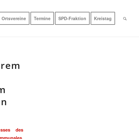
Ortsvereine
Termine
SPD-Fraktion
Kreistag
hrem
em
en
usses des
ommunales,