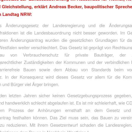
Gleichstellung, erklärt Andreas Becker, baupolitischer Sprech
im Landtag NRW:
s Änderungsgesetz der Landesregierung und die Änderungsa
fraktionen ist die Landesbauordnung nicht besser geworden. Im Geg
eren Änderungsantrag wurden die gesetzlichen Grundlagen für d
estfalen weiter verschlechtert. Das Gesetz ist geprägt von Rechtsuns
u von Verbraucherschutz für private Bauträger, der A
srechtlicher Zuständigkeiten der Kommunen und der verbindlichen
arrierefreie Bauen sowie dem Abbau von Standards beim vo
z. In der Konsequenz wird dieses Gesetz vor allem für die K
 und Bürger viel Ärger bringen.
den letzten Jahren sicher keinen Gesetzgebungsprozess gegeben,
nd handwerklich schlecht abgelaufen ist. Es ist mir schleierhaft, wie
sem Prozess der Anhörungen ernsthaft an dem Gesetz und
ntrag festhalten können. Das Ziel muss sein, das Bauen zu verei
zu reduzieren. Mit ihrem Gesetzentwurf schaden die Landesregier