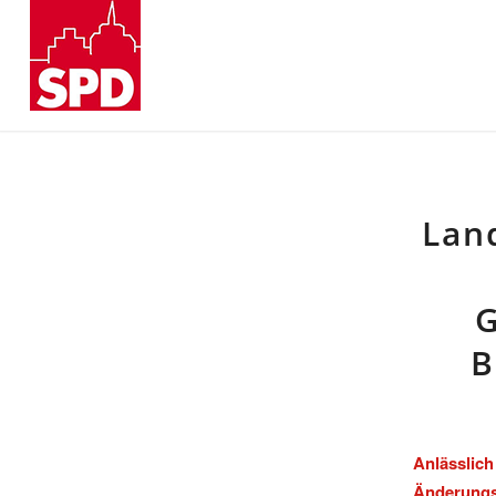
Lan
G
B
Anlässli
Änderungs