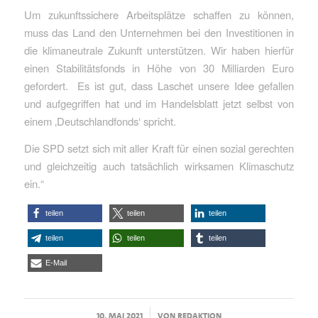
Um zukunftssichere Arbeitsplätze schaffen zu können,
muss das Land den Unternehmen bei den Investitionen in
die klimaneutrale Zukunft unterstützen. Wir haben hierfür
einen Stabilitätsfonds in Höhe von 30 Milliarden Euro
gefordert. Es ist gut, dass Laschet unsere Idee gefallen
und aufgegriffen hat und im Handelsblatt jetzt selbst von
einem ‚Deutschlandfonds‘ spricht.
Die SPD setzt sich mit aller Kraft für einen sozial gerechten
und gleichzeitig auch tatsächlich wirksamen Klimaschutz
ein.“
teilen
teilen
teilen
teilen
teilen
teilen
E-Mail
/
10. MAI 2021
VON
REDAKTION