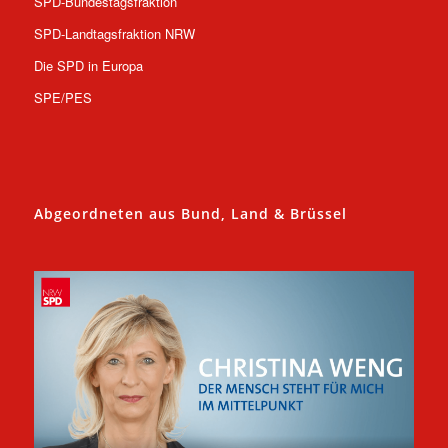
SPD-Bundestagsfraktion
SPD-Landtagsfraktion NRW
Die SPD in Europa
SPE/PES
Abgeordneten aus Bund, Land & Brüssel