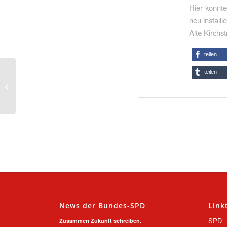
Hier konnte
neu installi
Alte Kirchs
teilen
teilen
Haushaltsrede von
Peter Kock
News der Bundes-SPD
Link
SPD
Zusammen Zukunft schreiben.