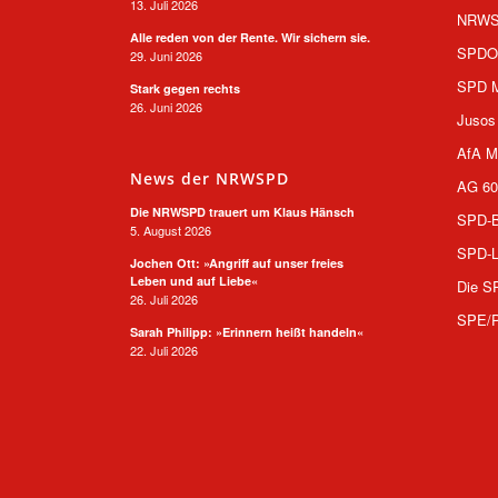
13. Juli 2026
NRW
Alle reden von der Rente. Wir sichern sie.
SPD
29. Juni 2026
SPD M
Stark gegen rechts
26. Juni 2026
Jusos
AfA M
News der NRWSPD
AG 60
Die NRWSPD trauert um Klaus Hänsch
SPD-B
5. August 2026
SPD-L
Jochen Ott: »Angriff auf unser freies
Leben und auf Liebe«
Die S
26. Juli 2026
SPE/
Sarah Philipp: »Erinnern heißt handeln«
22. Juli 2026