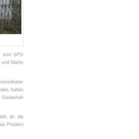
nz vom SPD
 und Martin
tverordneter
ske, hatten
 Sauberkeit
adt, an die
oßes Problem