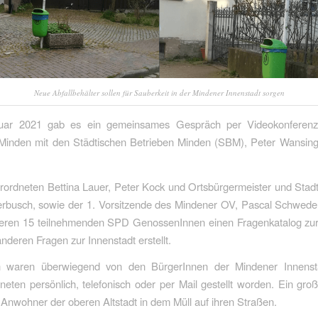
Neue Abfallbehälter sollen für Sauberkeit in der Mindener Innenstadt sorgen
uar 2021 gab es ein gemeinsames Gespräch per Videokonfere
 Minden mit den Städtischen Betrieben Minden (SBM), Peter Wansing
rordneten Bettina Lauer, Peter Kock und Ortsbürgermeister und Stad
rbusch, sowie der 1. Vorsitzende des Mindener OV, Pascal Schweder
iteren 15 teilnehmenden SPD GenossenInnen einen Fragenkatalog zur
anderen Fragen zur Innenstadt erstellt.
 waren überwiegend von den BürgerInnen der Mindener Innenst
neten persönlich, telefonisch oder per Mail gestellt worden. Ein gr
 Anwohner der oberen Altstadt in dem Müll auf ihren Straßen.