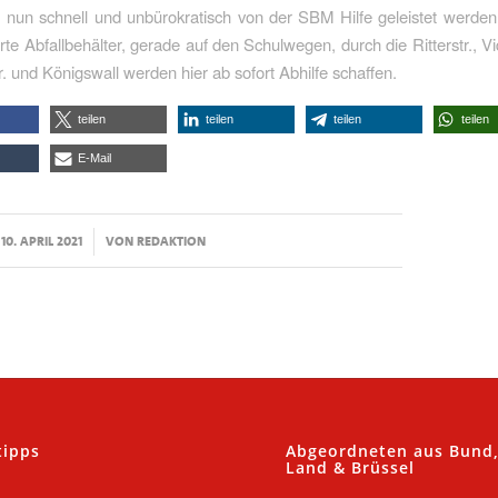
 nun schnell und unbürokratisch von der SBM Hilfe geleistet werden
erte Abfallbehälter, gerade auf den Schulwegen, durch die Ritterstr., Vi
tr. und Königswall werden hier ab sofort Abhilfe schaffen.
teilen
teilen
teilen
teilen
E-Mail
/
10. APRIL 2021
VON
REDAKTION
tipps
Abgeordneten aus Bund
Land & Brüssel