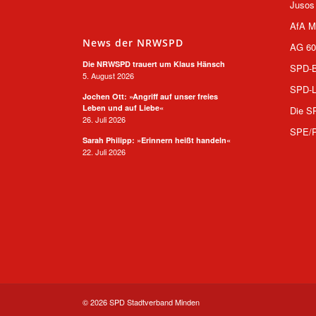
Jusos
AfA M
News der NRWSPD
AG 60
Die NRWSPD trauert um Klaus Hänsch
SPD-B
5. August 2026
SPD-L
Jochen Ott: »Angriff auf unser freies
Leben und auf Liebe«
Die S
26. Juli 2026
SPE/
Sarah Philipp: »Erinnern heißt handeln«
22. Juli 2026
© 2026 SPD Stadtverband Minden