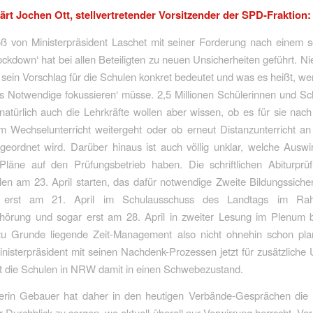
lärt Jochen Ott, stellvertretender Vorsitzender der SPD-Fraktion:
oß von Ministerpräsident Laschet mit seiner Forderung nach einem 
ckdown‘ hat bei allen Beteiligten zu neuen Unsicherheiten geführt. 
sein Vorschlag für die Schulen konkret bedeutet und was es heißt, w
s Notwendige fokussieren‘ müsse. 2,5 Millionen Schülerinnen und Sc
natürlich auch die Lehrkräfte wollen aber wissen, ob es für sie nac
m Wechselunterricht weitergeht oder ob erneut Distanzunterricht 
geordnet wird. Darüber hinaus ist auch völlig unklar, welche Auswi
Pläne auf den Prüfungsbetrieb haben. Die schriftlichen Abiturpr
llen am 23. April starten, das dafür notwendige Zweite Bildungssich
 erst am 21. April im Schulausschuss des Landtags im Ra
hörung und sogar erst am 28. April in zweiter Lesung im Plenum b
u Grunde liegende Zeit-Management also nicht ohnehin schon pla
inisterpräsident mit seinen Nachdenk-Prozessen jetzt für zusätzliche 
zt die Schulen in NRW damit in einen Schwebezustand.
terin Gebauer hat daher in den heutigen Verbände-Gesprächen die
r Durchblick zu sorgen, wo aktuell überall nur Verwirrung herrscht. Vo