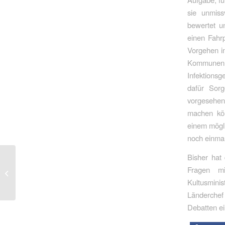
sie unmiss
bewertet un
einen Fahrp
Vorgehen in
Kommunen 
Infektions
dafür Sorg
vorgesehen
machen kön
einem mögli
noch einmal
Bisher hat
Die neoliberale Agenda
Fragen mi
von Friedrich Merz
Kultusmini
Länderchef 
Debatten ein