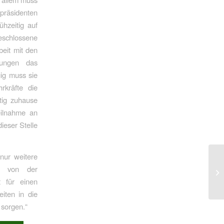
präsidenten
ühzeitig auf
beschlossene
beit mit den
kungen das
ig muss sie
rkräfte die
tig zuhause
eilnahme an
ieser Stelle
nur weitere
in von der
t für einen
eiten in die
 sorgen.“