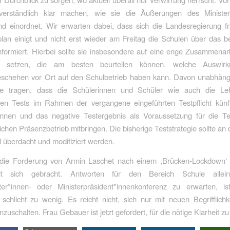
verständlich klar machen, wie sie die Äußerungen des Minister
d einordnet. Wir erwarten dabei, dass sich die Landesregierung fr
lan einigt und nicht erst wieder am Freitag die Schulen über das 
formiert. Hierbei sollte sie insbesondere auf eine enge Zusammenar
setzen, die am besten beurteilen können, welche Auswir
geschehen vor Ort auf den Schulbetrieb haben kann. Davon unabhäng
e tragen, dass die Schülerinnen und Schüler wie auch die Leh
en Tests im Rahmen der vergangene eingeführten Testpflicht künf
nen und das negative Testergebnis als Voraussetzung für die T
chen Präsenzbetrieb mitbringen. Die bisherige Teststrategie sollte an d
 überdacht und modifiziert werden.
 die Forderung von Armin Laschet nach einem ,Brücken-Lockdown‘ 
t sich gebracht. Antworten für den Bereich Schule alle
ster*innen- oder Ministerpräsident*innenkonferenz zu erwarten, is
schlicht zu wenig. Es reicht nicht, sich nur mit neuen Begrifflichk
zuschalten. Frau Gebauer ist jetzt gefordert, für die nötige Klarheit zu