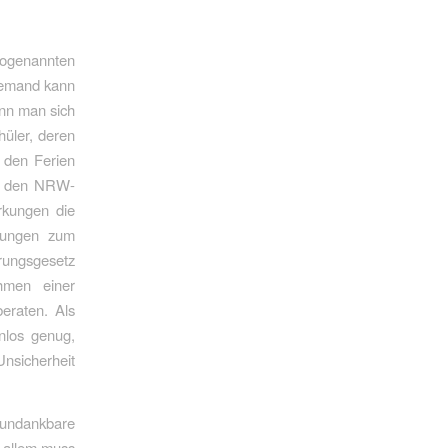
sogenannten
Niemand kann
enn man sich
hüler, deren
h den Ferien
an den NRW-
rkungen die
üfungen zum
erungsgesetz
hmen einer
eraten. Als
nlos genug,
Unsicherheit
 undankbare
r allem muss