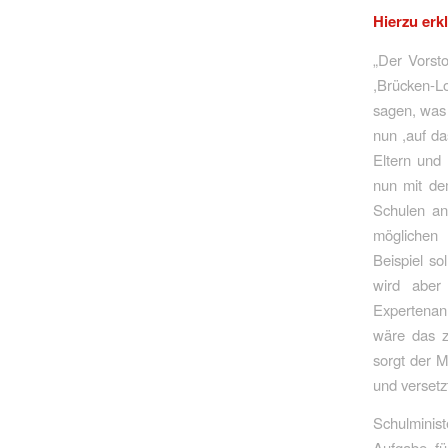
Hierzu erk
„Der Vorst
,Brücken-Lo
sagen, was 
nun ,auf da
Eltern und 
nun mit de
Schulen an
möglichen 
Beispiel so
wird aber
Expertenan
wäre das z
sorgt der M
und verset
Schulminis
Aufgabe, fü