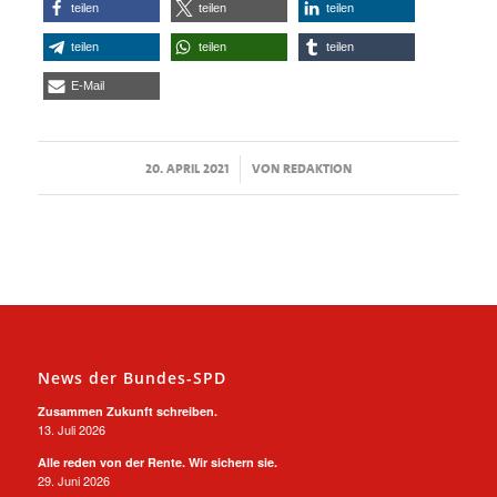
teilen
teilen
teilen
teilen
teilen
teilen
E-Mail
/
20. APRIL 2021
VON
REDAKTION
News der Bundes-SPD
Zusammen Zukunft schreiben.
13. Juli 2026
Alle reden von der Rente. Wir sichern sie.
29. Juni 2026