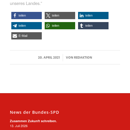
unseres Landes.“
teilen
teilen
teilen
teilen
teilen
teilen
E-Mail
/
20. APRIL 2021
VON
REDAKTION
News der Bundes-SPD
Zusammen Zukunft schreiben.
13. Juli 2026