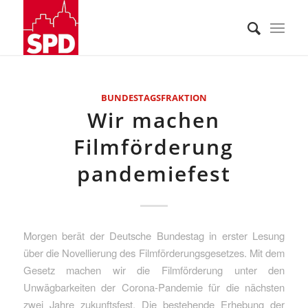
BUNDESTAGSFRAKTION
Wir machen
Filmförderung
pandemiefest
Morgen berät der Deutsche Bundestag in erster Lesung
über die Novellierung des Filmförderungsgesetzes. Mit dem
Gesetz machen wir die Filmförderung unter den
Unwägbarkeiten der Corona-Pandemie für die nächsten
zwei Jahre zukunftsfest. Die bestehende Erhebung der