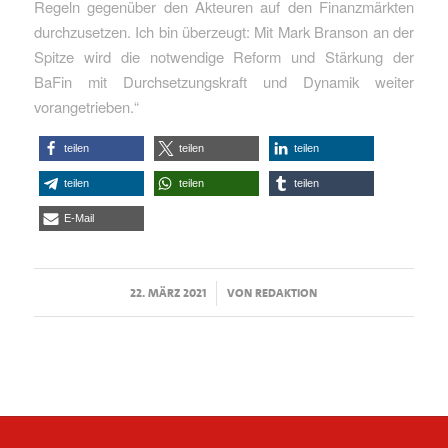
Regeln gegenüber den Akteuren auf den Finanzmärkten
durchzusetzen. Ich bin überzeugt: Mit Mark Branson an der
Spitze wird die notwendige Reform und Stärkung der
BaFin mit Durchsetzungskraft und Dynamik weiter
vorangetrieben.“
teilen
teilen
teilen
teilen
teilen
teilen
E-Mail
/
22. MÄRZ 2021
VON
REDAKTION