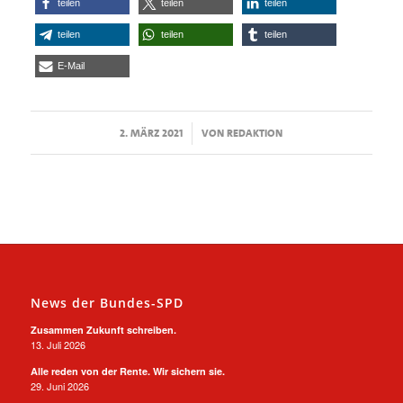
teilen
teilen
teilen
teilen
teilen
teilen
E-Mail
/
2. MÄRZ 2021
VON
REDAKTION
News der Bundes-SPD
Zusammen Zukunft schreiben.
13. Juli 2026
Alle reden von der Rente. Wir sichern sie.
29. Juni 2026