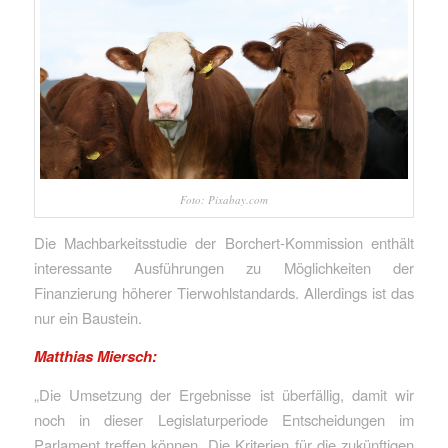
Foto: Pixabay.com
Die Machbarkeitsstudie der Borchert-Kommission enthält
interessante Ausführungen zu Möglichkeiten der
Finanzierung höherer Tierwohlstandards. Allerdings ist das
nur ein Baustein.
Matthias Miersch:
„Die Umsetzung der Ergebnisse ist überfällig, damit wir
noch in dieser Legislaturperiode Entscheidungen im
Parlament treffen können. Die Kriterien für die zukünftigen