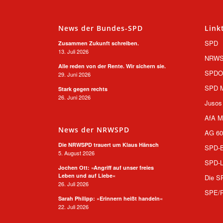
News der Bundes-SPD
Link
SPD
Zusammen Zukunft schreiben.
13. Juli 2026
NRW
Alle reden von der Rente. Wir sichern sie.
SPD
29. Juni 2026
SPD M
Stark gegen rechts
26. Juni 2026
Jusos
AfA M
News der NRWSPD
AG 60
Die NRWSPD trauert um Klaus Hänsch
SPD-B
5. August 2026
SPD-L
Jochen Ott: »Angriff auf unser freies
Leben und auf Liebe«
Die S
26. Juli 2026
SPE/
Sarah Philipp: »Erinnern heißt handeln«
22. Juli 2026