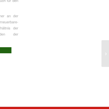
uch für den
her an der
rneuerbare-
ältnis der
inden der