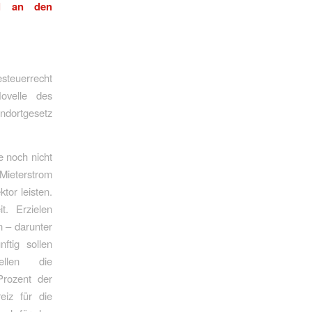
il an den
steuerrecht
ovelle des
ndortgesetz
e noch nicht
 Mieterstrom
tor leisten.
. Erzielen
 – darunter
ftig sollen
ellen die
Prozent der
eiz für die