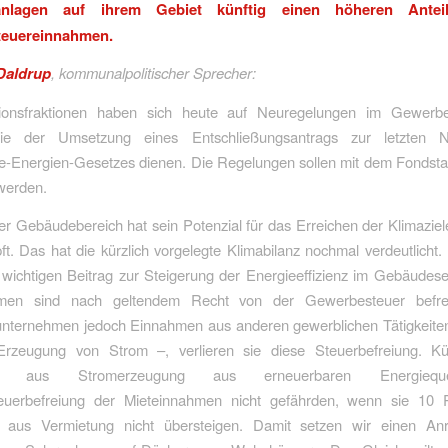
tanlagen auf ihrem Gebiet künftig einen höheren Ante
euereinnahmen.
Daldrup
, kommunalpolitischer Sprecher:
tionsfraktionen haben sich heute auf Neuregelungen im Gewerbe
 die der Umsetzung eines Entschließungsantrags zur letzten N
e-Energien-Gesetzes dienen. Die Regelungen sollen mit dem Fondsta
werden.
er Gebäudebereich hat sein Potenzial für das Erreichen der Klimaziel
t. Das hat die kürzlich vorgelegte Klimabilanz nochmal verdeutlicht.
wichtigen Beitrag zur Steigerung der Energieeffizienz im Gebäudesek
hmen sind nach geltendem Recht von der Gewerbesteuer befreit
ternehmen jedoch Einnahmen aus anderen gewerblichen Tätigkeiten
rzeugung von Strom –, verlieren sie diese Steuerbefreiung. Kün
n aus Stromerzeugung aus erneuerbaren Energiequ
uerbefreiung der Mieteinnahmen nicht gefährden, wenn sie 10 
aus Vermietung nicht übersteigen. Damit setzen wir einen Anr