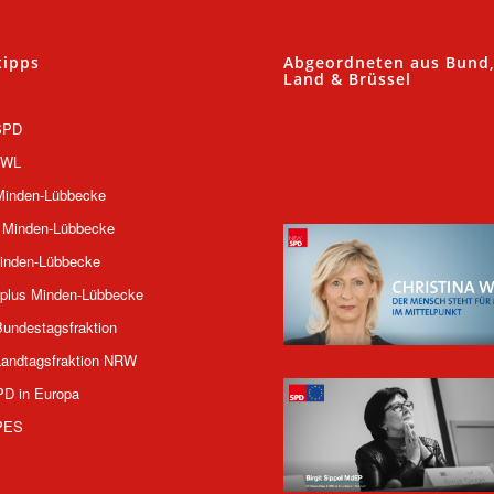
tipps
Abgeordneten aus Bund
Land & Brüssel
SPD
OWL
inden-Lübbecke
 Minden-Lübbecke
inden-Lübbecke
plus Minden-Lübbecke
undestagsfraktion
andtagsfraktion NRW
PD in Europa
PES