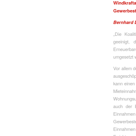
Windkraf
Gewerbest
Bernhard 
„Die Koali
geeinigt,
Erneuerbar
umgesetzt 
Vor allem d
ausgeschöpf
kann einen 
Mieteinna
Wohnungsun
auch der E
Einnahme
Gewerbeste
Einnahmen 