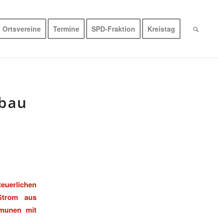
Ortsvereine
Termine
SPD-Fraktion
Kreistag
sbau
d
uerlichen
Strom aus
mmunen mit