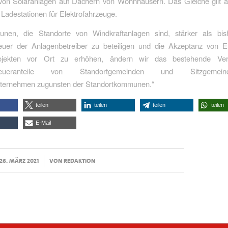
 von Solaranlagen auf Dächern von Wohnhäusern. Das Gleiche gilt a
 Ladestationen für Elektrofahrzeuge.
en, die Standorte von Windkraftanlagen sind, stärker als bis
uer der Anlagenbetreiber zu beteiligen und die Akzeptanz von E
rojekten vor Ort zu erhöhen, ändern wir das bestehende Verh
teueranteile von Standortgemeinden und Sitzgeme
nternehmen zugunsten der Standortkommunen.“
teilen
teilen
teilen
teilen
E-Mail
/
26. MÄRZ 2021
VON
REDAKTION