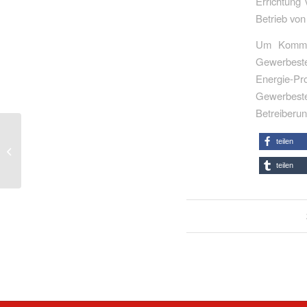
Errichtung
Betrieb von
Um Kommun
Gewerbeste
Energie-P
Gewerbes
Betreiberu
Gesetz für ein faires
teilen
und modernes
Urheberrecht geht in
teilen
den Bundestag