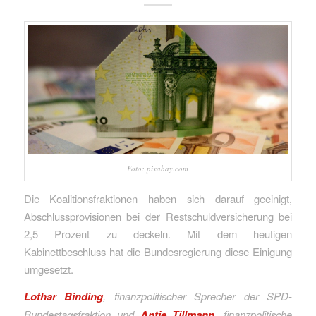
Foto: pixabay.com
Die Koalitionsfraktionen haben sich darauf geeinigt,
Abschlussprovisionen bei der Restschuldversicherung bei
2,5 Prozent zu deckeln. Mit dem heutigen
Kabinettbeschluss hat die Bundesregierung diese Einigung
umgesetzt.
Lothar Binding
, finanzpolitischer Sprecher der SPD-
Bundestagsfraktion und
Antje Tillmann
, finanzpolitische