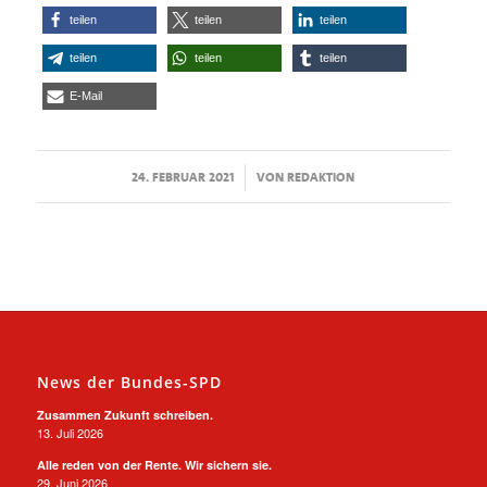
teilen
teilen
teilen
teilen
teilen
teilen
E-Mail
/
24. FEBRUAR 2021
VON
REDAKTION
News der Bundes-SPD
Zusammen Zukunft schreiben.
13. Juli 2026
Alle reden von der Rente. Wir sichern sie.
29. Juni 2026