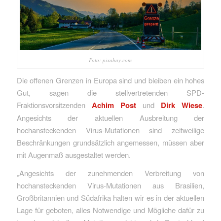
Foto: pixabay.com
Die offenen Grenzen in Europa sind und bleiben ein hohes
Gut, sagen die stellvertretenden SPD-
Fraktionsvorsitzenden
Achim Post
und
Dirk Wiese
.
Angesichts der aktuellen Ausbreitung der
hochansteckenden Virus-Mutationen sind zeitweilige
Beschränkungen grundsätzlich angemessen, müssen aber
mit Augenmaß ausgestaltet werden.
„Angesichts der zunehmenden Verbreitung von
hochansteckenden Virus-Mutationen aus Brasilien,
Großbritannien und Südafrika halten wir es in der aktuellen
Lage für geboten, alles Notwendige und Mögliche dafür zu