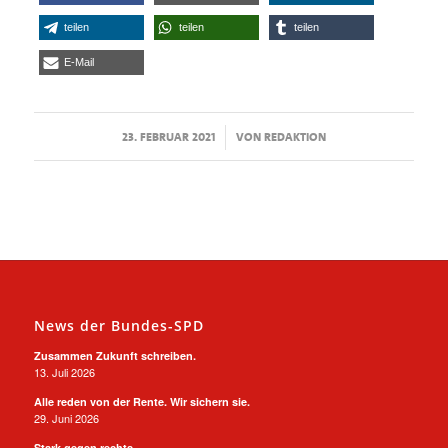
teilen
teilen
teilen
E-Mail
/
23. FEBRUAR 2021
VON
REDAKTION
News der Bundes-SPD
Zusammen Zukunft schreiben.
13. Juli 2026
Alle reden von der Rente. Wir sichern sie.
29. Juni 2026
Stark gegen rechts