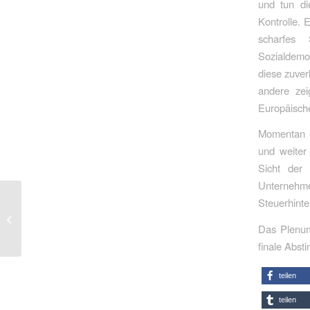
und tun di
Kontrolle. 
scharfes
Sozialdemo
diese zuver
andere ze
Europäisch
Momentan k
und weiter
Sicht der 
Unternehm
Heil nimmt Arbeitgeber
Steuerhinte
in die Pflicht: Mehr
Homeoffice und mehr
Das Plenum
Sicherheit am...
finale Abs
teilen
teilen