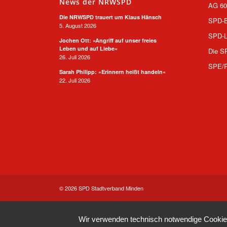
News der NRWSPD
AG 60
Die NRWSPD trauert um Klaus Hänsch
SPD-B
5. August 2026
SPD-L
Jochen Ott: »Angriff auf unser freies
Leben und auf Liebe«
Die S
26. Juli 2026
SPE/
Sarah Philipp: »Erinnern heißt handeln«
22. Juli 2026
© 2026 SPD Stadtverband Minden
Wir verwenden technisch notwendige Cookies 