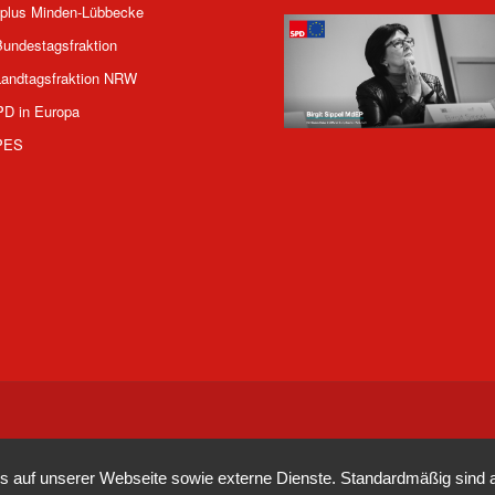
plus Minden-Lübbecke
undestagsfraktion
andtagsfraktion NRW
PD in Europa
PES
auf unserer Webseite sowie externe Dienste. Standardmäßig sind all