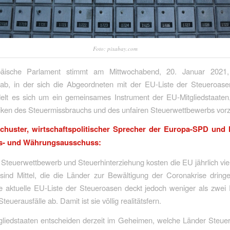
Foto: pixabay.com
äische Parlament stimmt am Mittwochabend, 20. Januar 2021,
 ab, in der sich die Abgeordneten mit der EU-Liste der Steueroase
elt es sich um ein gemeinsames Instrument der EU-Mitgliedstaate
siken des Steuermissbrauchs und des unfairen Steuerwettbewerbs vor
huster, wirtschaftspolitischer Sprecher der Europa-SPD und 
ts- und Währungsausschuss:
 Steuerwettbewerb und Steuerhinterziehung kosten die EU jährlich viel
sind Mittel, die die Länder zur Bewältigung der Coronakrise dringe
e aktuelle EU-Liste der Steueroasen deckt jedoch weniger als zwei 
teuerausfälle ab. Damit ist sie völlig realitätsfern.
gliedstaaten entscheiden derzeit im Geheimen, welche Länder Steuer