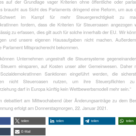
es auf der Grundlage vager Kriterien ohne öffentliche oder parla
Es braucht aus Sicht des Parlaments dringend eine Reform, um aus d
 Schwert im Kampf für mehr Steuergerechtigkeit zu ma
kratInnen fordern, dass die Kriterien für Steueroasen angezogen
lässig zu erfassen, dies gilt auch für solche innerhalb der EU. Wir könn
igen und unsere eigenen Hausaufgaben nicht machen. Außerde
e Parlament Mitspracherecht bekommen.
önnen Unternehmen ungestraft die Steuersysteme gegeneinander
 Steuern einsparen, auf Kosten unser aller Gemeinwesen. Daher
SozialdemokratInnen Sanktionen eingeführt werden, die sicherst
en nicht Steueroasen nutzen, um ihre Steuerpflichten z
rziehung darf in Europa künftig kein Wettbewerbsmodell mehr sein.“
 debattiert am Mittwochabend über Änderungsanträge zu dem Beri
timmung erfolgt am Donnerstagmorgen, 22. Januar 2021.
teilen
teilen
teilen
teilen
E-Mail