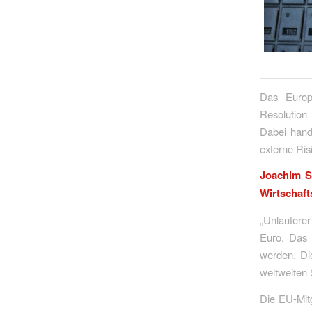
Das Europ
Resolution
Dabei hand
externe Ri
Joachim Sc
Wirtschaf
„Unlauterer
Euro. Das 
werden. Di
weltweiten S
Die EU-Mit