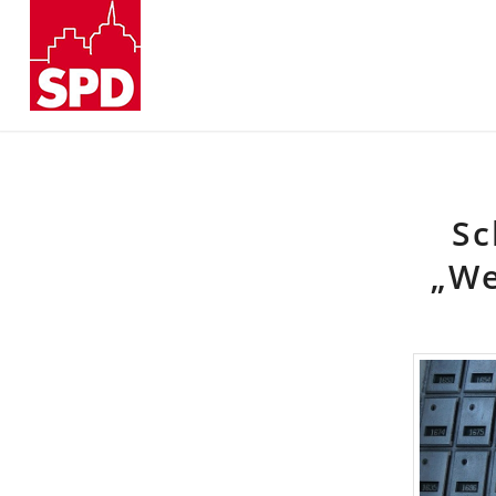
Sc
„We