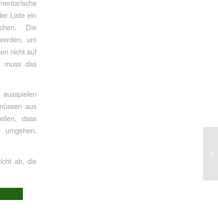
mentarische
er Liste ein
chen. Die
 werden, um
en nicht auf
m muss das
 ausspielen
 müssen aus
ellen, dass
u umgehen.
cht ab, die