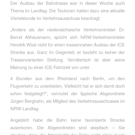
Der Ausbau der Bahntrasse war in dieser Woche auch
Thema im Landtag. Die Teutonen hatten dazu eine aktuelle
Viertelstunde im Verkehrsausschuss beantragt:
„Anders als der niedersächsische Verkehrsminister Dr.
Bernd Althausmann, spricht sich NRW-Verkehrsminister
Hendrik Wüst nicht für einen trassennahen Ausbau der ICE
Strecke aus. Ganz im Gegenteil, er bezieht zu keiner der
Trassenvarianten Stellung. Verräterisch ist aber seine
Meinung zu einer ICE-Fahrtzeit von unter
4 Stunden aus dem Rheinland nach Berlin, um den
Flugverkehr zu unterbieten. Vielleicht hat er sich damit doch
schon festgelegt?“, vermutet der lippische Abgeordnete
Jürgen Berghahn, als Mitglied des Verkehrsausschusses im
NRW-Landtag.
Angeblich habe die Bahn keine favorisierte Strecke
auserkoren. Die Abgeordneten sind skeptisch – Sie
glauben, dass die Attraktivität der Bahn nicht allein durch