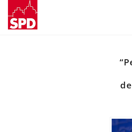
“P
de