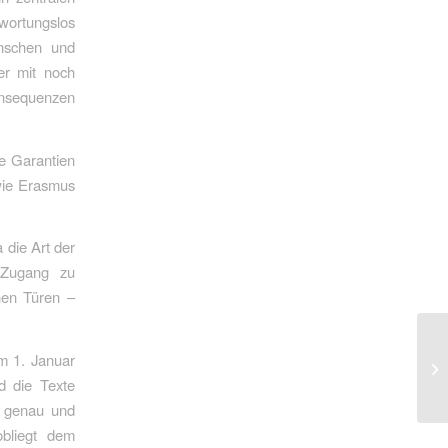
twortungslos
enschen und
er mit noch
nsequenzen
ie Garantien
wie Erasmus
 die Art der
n Zugang zu
nen Türen –
m 1. Januar
d die Texte
s genau und
bliegt dem