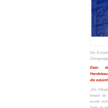
Die Europä
Übergangspe
Dazu de
Handelsau
die zukünf
„Die Hänge
besser als
wurde nicht
Seite ist l