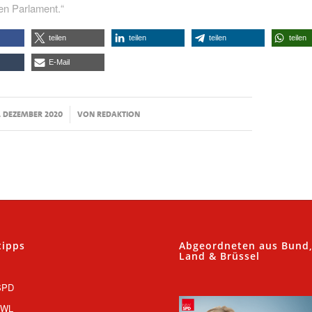
en Parlament.“
teilen
teilen
teilen
teilen
E-Mail
/
. DEZEMBER 2020
VON
REDAKTION
tipps
Abgeordneten aus Bund
Land & Brüssel
SPD
OWL