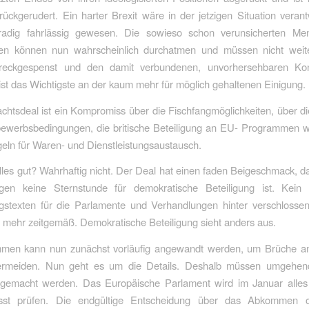
ückgerudert. Ein harter Brexit wäre in der jetzigen Situation veran
adig fahrlässig gewesen. Die sowieso schon verunsicherten M
n können nun wahrscheinlich durchatmen und müssen nicht weit
reckgespenst und den damit verbundenen, unvorhersehbaren Ko
ist das Wichtigste an der kaum mehr für möglich gehaltenen Einigung.
htsdeal ist ein Kompromiss über die Fischfangmöglichkeiten, über d
tbewerbsbedingungen, die britische Beteiligung an EU- Programmen 
eln für Waren- und Dienstleistungsaustausch.
lles gut? Wahrhaftig nicht. Der Deal hat einen faden Beigeschmack, da
gen keine Sternstunde für demokratische Beteiligung ist. Kei
gstexten für die Parlamente und Verhandlungen hinter verschlosse
ht mehr zeitgemäß. Demokratische Beteiligung sieht anders aus.
en kann nun zunächst vorläufig angewandt werden, um Brüche a
rmeiden. Nun geht es um die Details. Deshalb müssen umgehen
 gemacht werden. Das Europäische Parlament wird im Januar alle
usst prüfen. Die endgültige Entscheidung über das Abkommen o