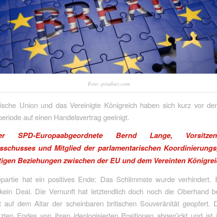
Foto: pixabay.com
ische Union und das Vereinigte Königreich haben sich kurz vor d
riode auf einen Handelsvertrag geeinigt.
r SPD-Europaabgeordnete Bernd Lange, Vorsitze
sschusses und Mitglied der parlamentarischen Koordinierungs
tigen Beziehungen zwischen der EU und dem Vereinten Königrei
partie hat ein positives Ende: Das Schlimmste wurde verhindert. E
 kein Deal. Die Vernunft hat letztendlich doch noch die Oberhand b
 auf dem Altar der scheinbaren britischen Souveränität geopfert. D
etzten Endes von ihren ideologisierten Positionen abgerückt und ist 