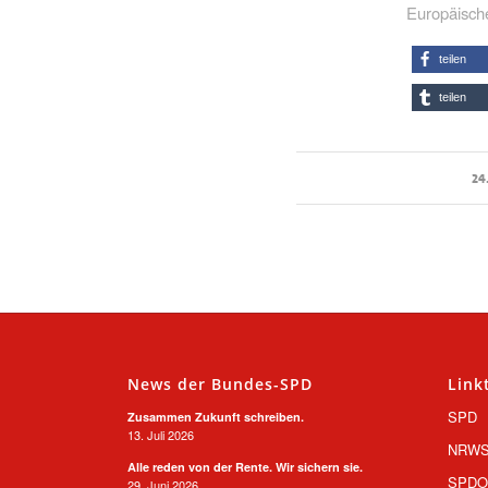
Europäisch
teilen
teilen
24
News der Bundes-SPD
Link
SPD
Zusammen Zukunft schreiben.
13. Juli 2026
NRW
Alle reden von der Rente. Wir sichern sie.
SPD
29. Juni 2026