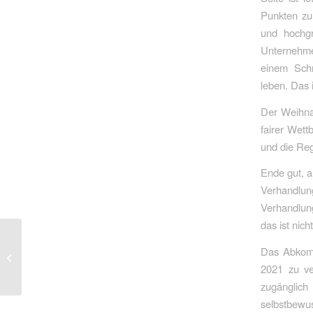
Punkten zur
und hochgr
Unternehme
einem Sch
leben. Das 
Der Weihnac
fairer Wet
und die Reg
Ende gut, a
Verhandlun
Verhandlun
das ist nic
Alles auf den letzten
Das Abkomm
Drücker
2021 zu ve
zugänglich
selbstbew