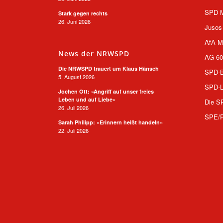
SPD M
Stark gegen rechts
26. Juni 2026
Jusos
AfA M
News der NRWSPD
AG 60
Die NRWSPD trauert um Klaus Hänsch
SPD-B
5. August 2026
SPD-L
Jochen Ott: »Angriff auf unser freies
Leben und auf Liebe«
Die S
26. Juli 2026
SPE/
Sarah Philipp: »Erinnern heißt handeln«
22. Juli 2026