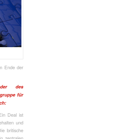
em Ende der
nder des
gruppe für
ch:
in Deal ist
ehalten und
ie britische
in zentralen