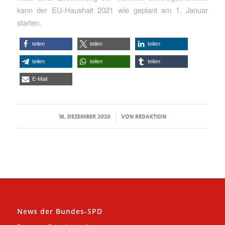
kann der EU-Haushalt 2021 wie geplant am 1. Januar
starten.
teilen
teilen
teilen
teilen
teilen
teilen
E-Mail
/
18. DEZEMBER 2020
VON
REDAKTION
News der Bundes-SPD