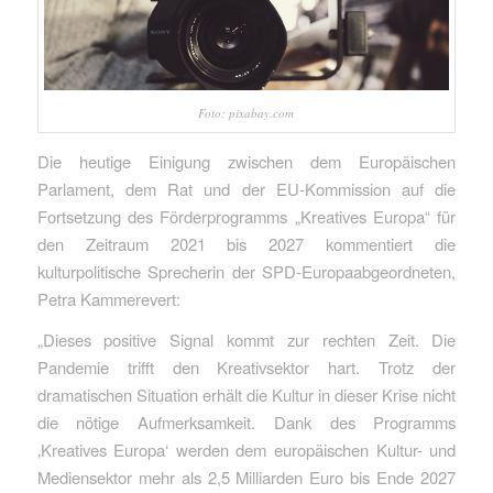
Foto: pixabay.com
Die heutige Einigung zwischen dem Europäischen
Parlament, dem Rat und der EU-Kommission auf die
Fortsetzung des Förderprogramms „Kreatives Europa“ für
den Zeitraum 2021 bis 2027 kommentiert die
kulturpolitische Sprecherin der SPD-Europaabgeordneten,
Petra Kammerevert:
„Dieses positive Signal kommt zur rechten Zeit. Die
Pandemie trifft den Kreativsektor hart. Trotz der
dramatischen Situation erhält die Kultur in dieser Krise nicht
die nötige Aufmerksamkeit. Dank des Programms
‚Kreatives Europa‘ werden dem europäischen Kultur- und
Mediensektor mehr als 2,5 Milliarden Euro bis Ende 2027