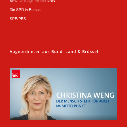
SPD-Landtagsfraktion NRW
Die SPD in Europa
SPE/PES
Abgeordneten aus Bund, Land & Brüssel