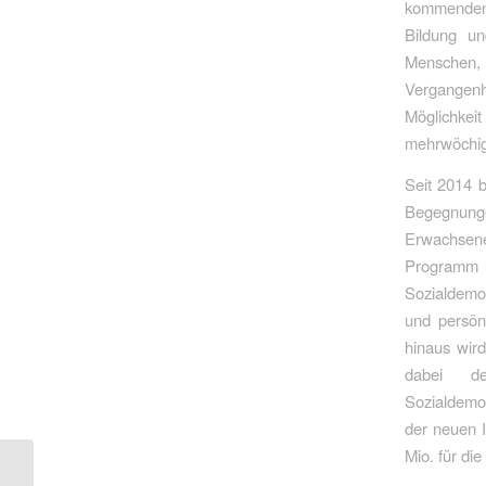
kommenden s
Bildung un
Menschen, 
Vergangenh
Möglichkei
mehrwöchig
Seit 2014 
Begegnung
Erwachsen
Programm 
Sozialdemok
und persön
hinaus wird
dabei de
Sozialdemo
der neuen I
Mio. für di