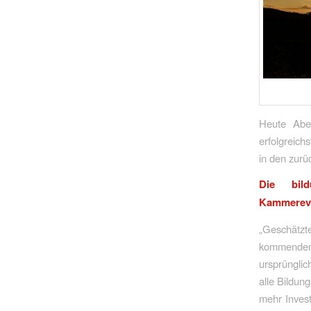
Heute Abe
erfolgreic
in den zurü
Die bild
Kammereve
„Geschätzt
kommenden
ursprüngli
alle Bildun
mehr Invest