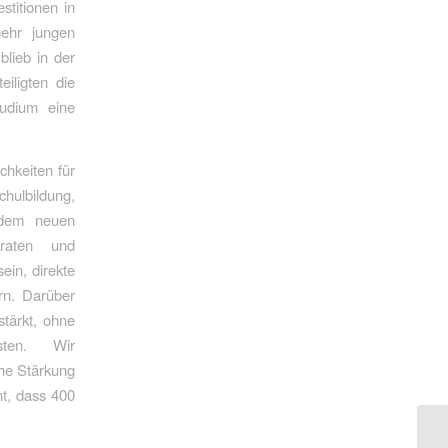
stitionen in
mehr jungen
lieb in der
iligten die
tudium eine
hkeiten für
ulbildung,
 dem neuen
kraten und
ein, direkte
rn. Darüber
stärkt, ohne
sten. Wir
he Stärkung
ht, dass 400