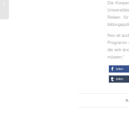
Ein elementar wichtiger
Die Koopera
Durchbruch
Universität
Reisen fü
bildungspol
Neu ist au
Programm st
die sich än
müssen.“
teilen
teilen
11