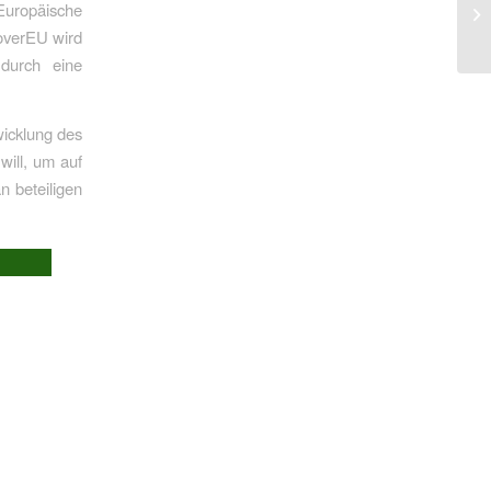
‚Europäische
coverEU wird
durch eine
icklung des
will, um auf
n beteiligen