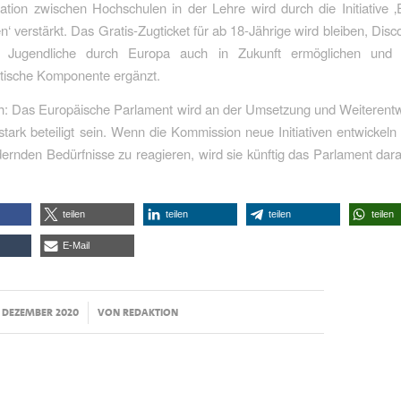
tion zwischen Hochschulen in der Lehre wird durch die Initiative 
en‘ verstärkt. Das Gratis-Zugticket für ab 18-Jährige wird bleiben, Dis
r Jugendliche durch Europa auch in Zukunft ermöglichen und 
itische Komponente ergänzt.
ch: Das Europäische Parlament wird an der Umsetzung und Weiterentw
ark beteiligt sein. Wenn die Kommission neue Initiativen entwickeln 
dernden Bedürfnisse zu reagieren, wird sie künftig das Parlament dara
teilen
teilen
teilen
teilen
E-Mail
/
. DEZEMBER 2020
VON
REDAKTION