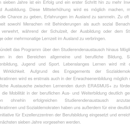
ieben Jahre ist ein Erfolg und ein erster Schritt hin zu mehr Inve
d Ausbildung. Diese Mittelerhöhung wird es möglich machen, 
die Chance zu geben, Erfahrungen im Ausland zu sammeln. Zu oft b
eit sowohl Menschen mit Behinderungen als auch sozial Benachte
t verwehrt, während der Schulzeit, der Ausbildung oder dem S
e oder mehrmonatige Lernzeit im Ausland zu verbringen.
bündelt das Programm über den Studierendenaustausch hinaus Möglic
en in den Bereichen allgemeine und berufliche Bildung, Sch
enbildung, Jugend und Sport. Lebenslanges Lernen wird mit
Wirklichkeit. Aufgrund des Engagements der Sozialdemo
ratinnen wird es erstmals auch in der Erwachsenenbildung möglich s
liche Austausche zwischen Lernenden durch ERASMUS+ zu förde
 die Mobilität in der beruflichen Aus- und Weiterbildung deutlich ge
n ohnehin erfolgreichen Studierendenaustausch anzuta
kratinnen und Sozialdemokraten haben uns außerdem für eine deutlic
nitiative für Exzellenzzentren der Berufsbildung eingesetzt und erreic
e nächsten sieben Jahre vorgesehen werden.