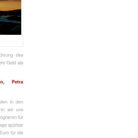
ührung des
hr Geld als
en, Petra
rden in den
nn wir uns
rogramm für
lage spürbar
Euro für die