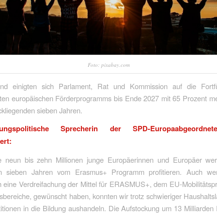
Foto: pixabay.com
nd einigten sich Parlament, Rat und Kommission auf die Fortf
hsten europäischen Förderprogramms bis Ende 2027 mit 65 Prozent me
ckliegenden sieben Jahren.
ungspolitische Sprecherin der SPD-Europaabgeordnet
rt:
e neun bis zehn Millionen junge Europäerinnen und Europäer we
 sieben Jahren vom Erasmus+ Programm profitieren. Auch we
ch eine Verdreifachung der Mittel für ERASMUS+, dem EU-Mobilitätsp
gsbereiche, gewünscht haben, konnten wir trotz schwieriger Haushalts
itionen in die Bildung aushandeln. Die Aufstockung um 13 Milliarden 