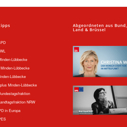
tipps
Abgeordneten aus Bund
Land & Brüssel
SPD
OWL
inden-Lübbecke
 Minden-Lübbecke
inden-Lübbecke
plus Minden-Lübbecke
undestagsfraktion
andtagsfraktion NRW
PD in Europa
PES