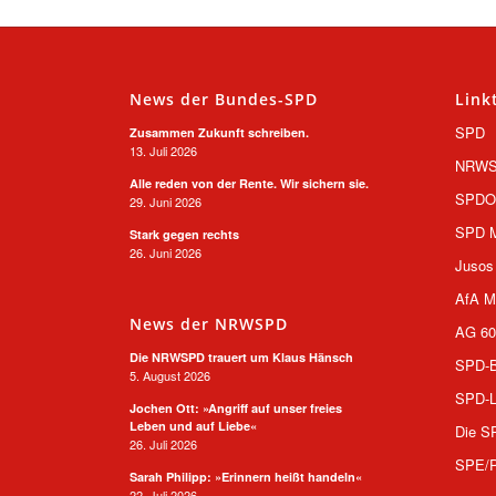
News der Bundes-SPD
Link
SPD
Zusammen Zukunft schreiben.
13. Juli 2026
NRW
Alle reden von der Rente. Wir sichern sie.
SPD
29. Juni 2026
SPD M
Stark gegen rechts
26. Juni 2026
Jusos
AfA M
News der NRWSPD
AG 60
Die NRWSPD trauert um Klaus Hänsch
SPD-B
5. August 2026
SPD-L
Jochen Ott: »Angriff auf unser freies
Leben und auf Liebe«
Die S
26. Juli 2026
SPE/
Sarah Philipp: »Erinnern heißt handeln«
22. Juli 2026