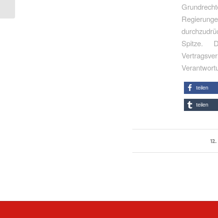
Grundrechte
Regierung
durchzudrü
Spitze. 
Vertragsve
Verantwortu
teilen
teilen
12