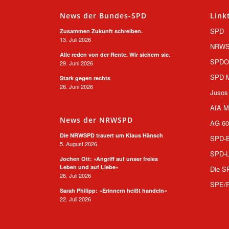
News der Bundes-SPD
Link
SPD
Zusammen Zukunft schreiben.
13. Juli 2026
NRW
Alle reden von der Rente. Wir sichern sie.
SPD
29. Juni 2026
SPD M
Stark gegen rechts
26. Juni 2026
Jusos
AfA M
News der NRWSPD
AG 60
Die NRWSPD trauert um Klaus Hänsch
SPD-B
5. August 2026
SPD-L
Jochen Ott: »Angriff auf unser freies
Leben und auf Liebe«
Die S
26. Juli 2026
SPE/
Sarah Philipp: »Erinnern heißt handeln«
22. Juli 2026