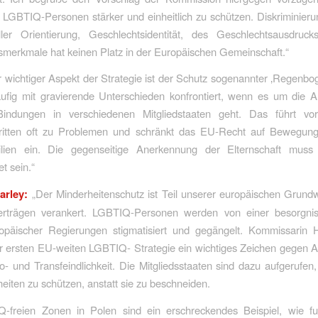
LGBTIQ-Personen stärker und einheitlich zu schützen. Diskriminier
ler Orientierung, Geschlechtsidentität, des Geschlechtsausdruc
merkmale hat keinen Platz in der Europäischen Gemeinschaft.“
r wichtiger Aspekt der Strategie ist der Schutz sogenannter ‚Regenbog
äufig mit gravierende Unterschieden konfrontiert, wenn es um die 
 Bindungen in verschiedenen Mitgliedstaaten geht. Das führt vo
ritten oft zu Problemen und schränkt das EU-Recht auf Bewegungsf
lien ein. Die gegenseitige Anerkennung der Elternschaft muss
t sein.“
arley:
„Der Minderheitenschutz ist Teil unserer europäischen Grund
trägen verankert. LGBTIQ-Personen werden von einer besorgni
opäischer Regierungen stigmatisiert und gegängelt. Kommissarin H
er ersten EU-weiten LGBTIQ- Strategie ein wichtiges Zeichen gegen
 und Transfeindlichkeit. Die Mitgliedsstaaten sind dazu aufgerufen
eiten zu schützen, anstatt sie zu beschneiden.
-freien Zonen in Polen sind ein erschreckendes Beispiel, wie f