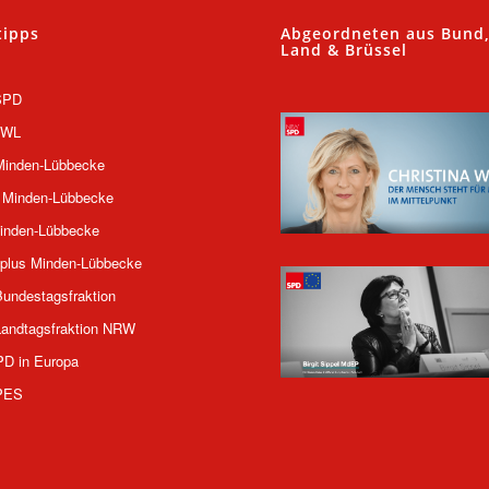
tipps
Abgeordneten aus Bund
Land & Brüssel
SPD
OWL
inden-Lübbecke
 Minden-Lübbecke
inden-Lübbecke
plus Minden-Lübbecke
undestagsfraktion
andtagsfraktion NRW
PD in Europa
PES