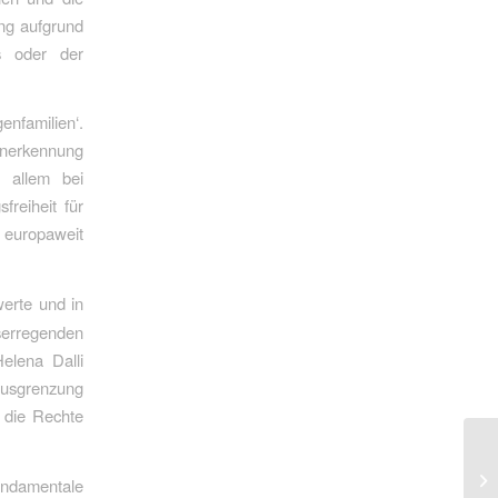
ung aufgrund
ks oder der
enfamilien‘.
Anerkennung
r allem bei
reiheit für
 europaweit
werte und in
serregenden
elena Dalli
 Ausgrenzung
, die Rechte
undamentale