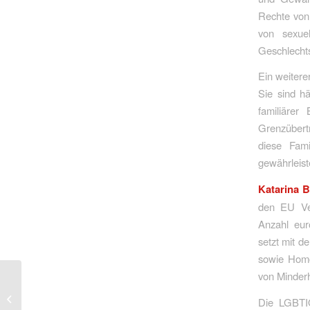
Rechte von 
von sexuel
Geschlechts
Ein weitere
Sie sind h
familiärer
Grenzübert
diese Fami
gewährleiste
Katarina B
den EU Ver
Anzahl eur
setzt mit d
sowie Homo-
von Minderh
Unsere Bundeswehr ist
Die LGBTIQ
eine Erfolgsgeschichte