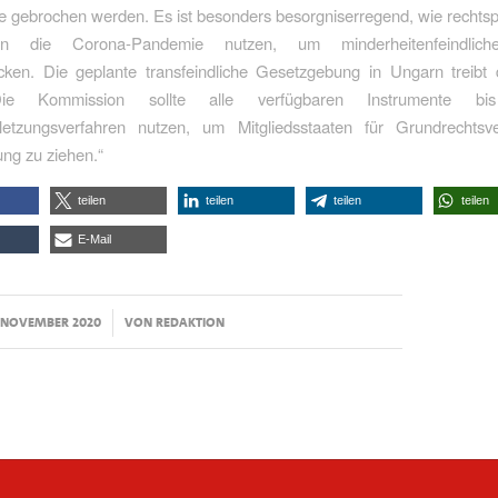
 gebrochen werden. Es ist besonders besorgniserregend, wie rechtsp
en die Corona-Pandemie nutzen, um minderheitenfeindlic
cken. Die geplante transfeindliche Gesetzgebung in Ungarn treibt 
Die Kommission sollte alle verfügbaren Instrumente b
rletzungsverfahren nutzen, um Mitgliedsstaaten für Grundrechtsv
ng zu ziehen.“
teilen
teilen
teilen
teilen
E-Mail
/
. NOVEMBER 2020
VON
REDAKTION