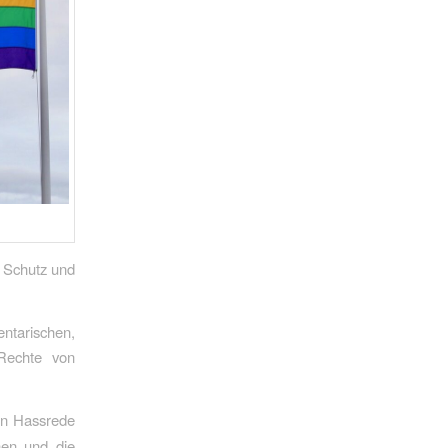
 Schutz und
arischen,
 Rechte von
on Hassrede
hen und die