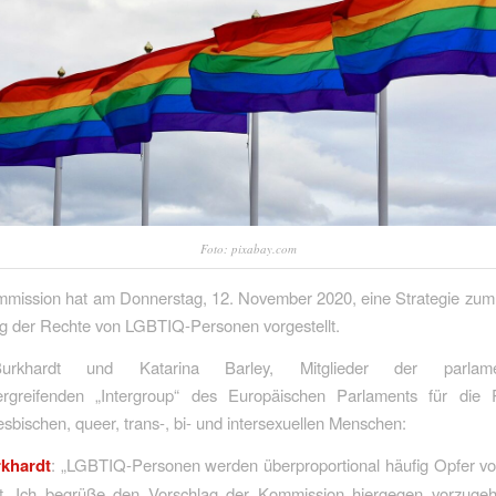
Foto: pixabay.com
mission hat am Donnerstag, 12. November 2020, eine Strategie zum
ng der Rechte von LGBTIQ-Personen vorgestellt.
urkhardt und Katarina Barley, Mitglieder der parlament
bergreifenden „Intergroup“ des Europäischen Parlaments für die
esbischen, queer, trans-, bi- und intersexuellen Menschen:
rkhardt
: „LGBTIQ-Personen werden überproportional häufig Opfer v
. Ich begrüße den Vorschlag der Kommission hiergegen vorzuge