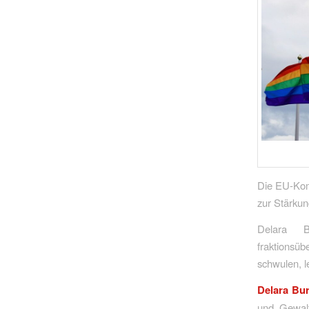
Die EU-Kom
zur Stärku
Delara B
fraktionsü
schwulen, l
Delara Bu
und Gewalt