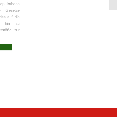
opulistische
he Gesetze
das auf die
is hin zu
erstöße zur