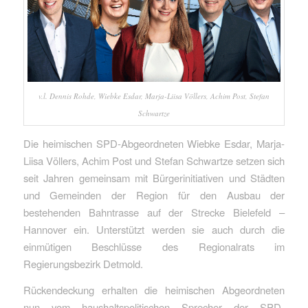
v.l. Dennis Rohde, Wiebke Esdar, Marja-Liisa Völlers, Achim Post, Stefan
Schwartze
Die heimischen SPD-Abgeordneten Wiebke Esdar, Marja-
Liisa Völlers, Achim Post und Stefan Schwartze setzen sich
seit Jahren gemeinsam mit Bürgerinitiativen und Städten
und Gemeinden der Region für den Ausbau der
bestehenden Bahntrasse auf der Strecke Bielefeld –
Hannover ein. Unterstützt werden sie auch durch die
einmütigen Beschlüsse des Regionalrats im
Regierungsbezirk Detmold.
Rückendeckung erhalten die heimischen Abgeordneten
nun vom haushaltspolitischen Sprecher der SPD-