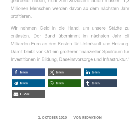
gearbeitet haben, nicht zum Sozialamt laufen müssen. 1,3
Millionen Menschen werden davon ab dem nächsten Jahr
profitieren.
Wir nehmen Geld in die Hand, um unsere Städte zu
entlasten. Der Bund übernimmt im nächsten Jahr elf
Milliarden Euro an den Kosten für Unterkunft und Heizung.
Damit bleibt vor Ort ein größerer finanzieller Spielraum für
Investitionen in Bildung, Daseinsvorsorge und Infrastruktur.“
teilen
teilen
teilen
teilen
teilen
teilen
E-Mail
/
2. OKTOBER 2020
VON
REDAKTION