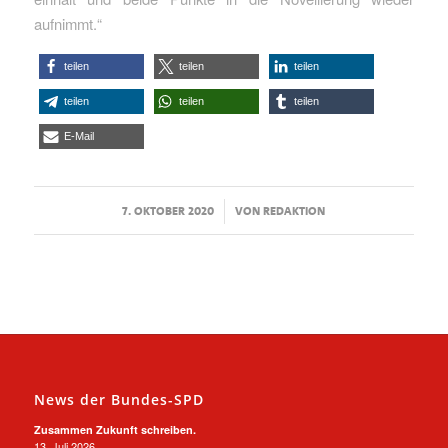
aufnimmt.“
teilen
teilen
teilen
teilen
teilen
teilen
E-Mail
/
7. OKTOBER 2020
VON
REDAKTION
News der Bundes-SPD
Zusammen Zukunft schreiben.
13. Juli 2026