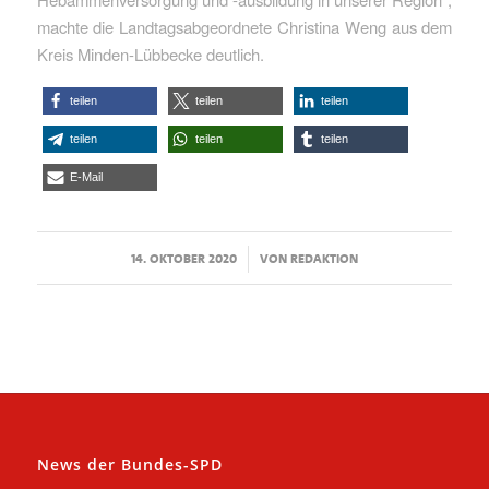
machte die Landtagsabgeordnete Christina Weng aus dem
Kreis Minden-Lübbecke deutlich.
teilen
teilen
teilen
teilen
teilen
teilen
E-Mail
/
14. OKTOBER 2020
VON
REDAKTION
News der Bundes-SPD