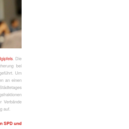
gipfels
. Die
cherung bei
 geführt. Um
ten an einen
 Städtetages
sfraktionen
der Verbände
g auf.
von SPD und