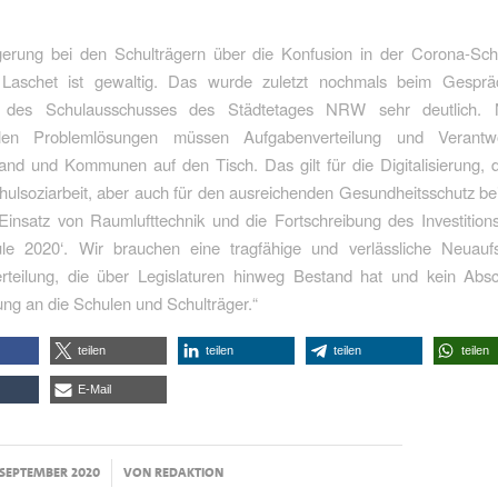
:
gerung bei den Schulträgern über die Konfusion in der Corona-Schul
Laschet ist gewaltig. Das wurde zuletzt nochmals beim Gespr
rn des Schulausschusses des Städtetages NRW sehr deutlich.
llen Problemlösungen müssen Aufgabenverteilung und Verantwor
nd und Kommunen auf den Tisch. Das gilt für die Digitalisierung, d
hulsoziarbeit, aber auch für den ausreichenden Gesundheitsschutz be
Einsatz von Raumlufttechnik und die Fortschreibung des Investitio
le 2020‘. Wir brauchen eine tragfähige und verlässliche Neuaufs
rteilung, die über Legislaturen hinweg Bestand hat und kein Abs
ng an die Schulen und Schulträger.“
teilen
teilen
teilen
teilen
E-Mail
/
 SEPTEMBER 2020
VON
REDAKTION