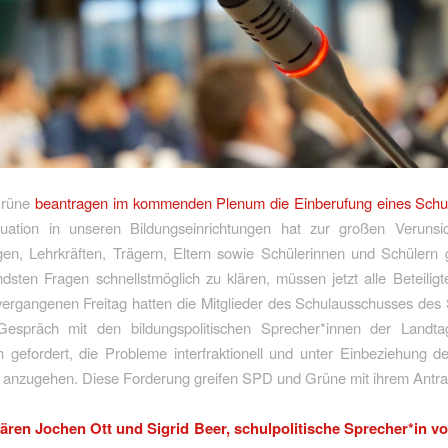
Grüne
beantragen im kommenden Plenum die Einberufung eines Schul
ituation in unseren Bildungseinrichtungen hat zur großen Verunsi
gen, Lehrkräften, Trägern, Eltern sowie Schülerinnen und Schülern
dsten Fragen schnellstmöglich zu klären, müssen jetzt alle Beteilig
ergangenen Freitag hatten die Mitglieder des Schulausschusses des
präch mit den bildungspolitischen Sprecher*innen der Landtag
h gefordert, die Probleme interfraktionell und unter Einbeziehung 
anzugehen. Diese Forderung greifen SPD und Grüne mit ihrem Antra
lären Jochen Ott und Sigrid Beer, schulpolitische Sprecher*in 