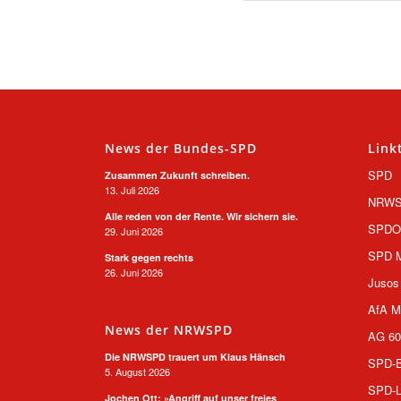
News der Bundes-SPD
Link
SPD
Zusammen Zukunft schreiben.
13. Juli 2026
NRW
Alle reden von der Rente. Wir sichern sie.
SPD
29. Juni 2026
SPD M
Stark gegen rechts
26. Juni 2026
Jusos
AfA M
News der NRWSPD
AG 60
Die NRWSPD trauert um Klaus Hänsch
SPD-B
5. August 2026
SPD-L
Jochen Ott: »Angriff auf unser freies