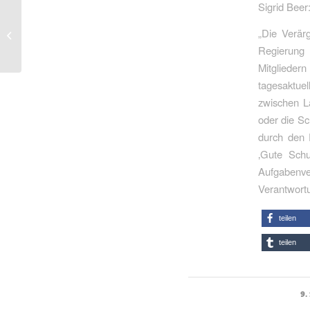
Sigrid Beer
Hilfe für verzweifelte
Menschen in Moria ist
„Die Verär
gemeinsame Aufgabe
Regierung 
aller demokratischen...
Mitgliede
tagesaktue
zwischen La
oder die Sc
durch den 
‚Gute Schu
Aufgabenve
Verantwortu
teilen
teilen
9.