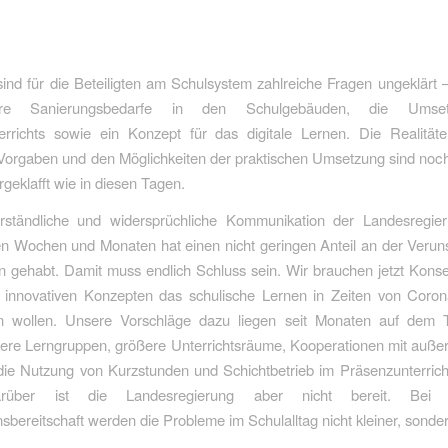
sind für die Beteiligten am Schulsystem zahlreiche Fragen ungeklärt – 
dere Sanierungsbedarfe in den Schulgebäuden, die Umse
errichts sowie ein Konzept für das digitale Lernen. Die Realität
 Vorgaben und den Möglichkeiten der praktischen Umsetzung sind noch
geklafft wie in diesen Tagen.
rständliche und widersprüchliche Kommunikation der Landesregie
n Wochen und Monaten hat einen nicht geringen Anteil an der Veruns
 gehabt. Damit muss endlich Schluss sein. Wir brauchen jetzt Kons
t innovativen Konzepten das schulische Lernen in Zeiten von Coron
len wollen. Unsere Vorschläge dazu liegen seit Monaten auf dem 
nere Lerngruppen, größere Unterrichtsräume, Kooperationen mit auße
die Nutzung von Kurzstunden und Schichtbetrieb im Präsenzunterric
arüber ist die Landesregierung aber nicht bereit. Bei
sbereitschaft werden die Probleme im Schulalltag nicht kleiner, sonder