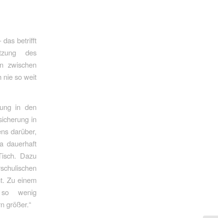
das betrifft
tzung des
en zwischen
 nie so weit
rung in den
icherung in
ens darüber,
a dauerhaft
Tisch. Dazu
rschulischen
ht. Zu einem
 so wenig
n größer.“