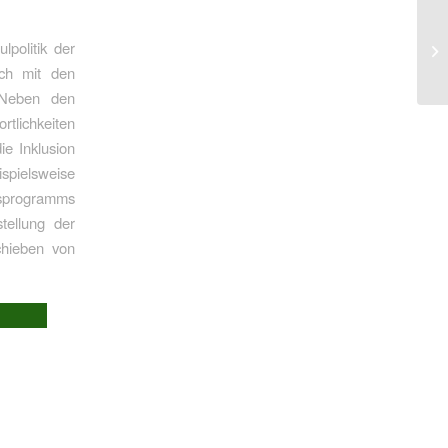
politik der
äch mit den
 Neben den
tlichkeiten
ie Inklusion
ispielsweise
nsprogramms
tellung der
chieben von