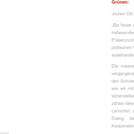
Grünen:
Jochen Ott:
„Bis heute 
insbeson
Präsenzunt
politischen
auseinander
Die missve
vergangene
den Schulen
wie wir mi
sicherstel
zählen klei
Lernorten, 
Dialog d
Kooperation