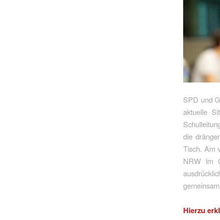
SPD und 
aktuelle S
Schulleitun
die drängen
Tisch. Am v
NRW im Ges
ausdrücklic
gemeinsam 
Hierzu erk