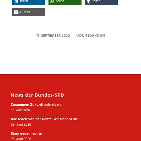
teilen
teilen
teilen
E-Mail
/
17. SEPTEMBER 2020
VON
REDAKTION
News der Bundes-SPD
Zusammen Zukunft schreiben.
13. Juli 2026
Alle reden von der Rente. Wir sichern sie.
29. Juni 2026
Stark gegen rechts
26. Juni 2026