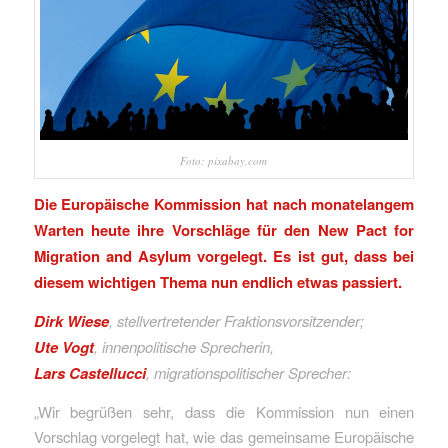
Foto: pixabay.com
Die Europäische Kommission hat nach monatelangem
Warten heute ihre Vorschläge für den New Pact for
Migration and Asylum vorgelegt. Es ist gut, dass bei
diesem wichtigen Thema nun endlich etwas passiert.
Dirk Wiese
, stellvertretender Fraktionsvorsitzender;
Ute Vogt
, innenpolitische Sprecherin,
Lars Castellucci
, migrationspolitischer Sprecher:
„Wir begrüßen sehr, dass die Kommission nun einen
Vorschlag vorgelegt hat, wie das gemeinsame Europäische