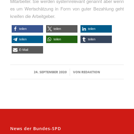
Mitarbeiter. Sie werden systemrelevant genannt aber wenn
es um Wertschätzung in Form von guter Bezahlung geht
kneifen die Arbeitgeber.
teilen
teilen
teilen
teilen
teilen
teilen
E-Mail
/
24. SEPTEMBER 2020
VON
REDAKTION
News der Bundes-SPD