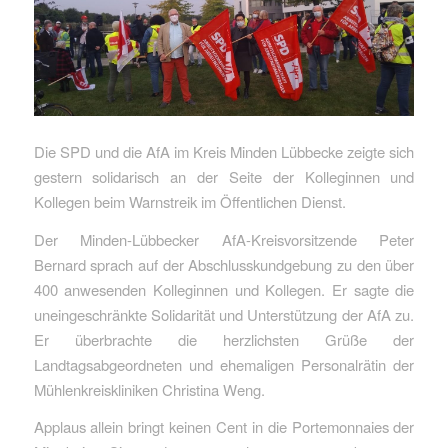
Die SPD und die AfA im Kreis Minden Lübbecke zeigte sich
gestern solidarisch an der Seite der Kolleginnen und
Kollegen beim Warnstreik im Öffentlichen Dienst.
Der Minden-Lübbecker AfA-Kreisvorsitzende Peter
Bernard sprach auf der Abschlusskundgebung zu den über
400 anwesenden Kolleginnen und Kollegen. Er sagte die
uneingeschränkte Solidarität und Unterstützung der AfA zu.
Er überbrachte die herzlichsten Grüße der
Landtagsabgeordneten und ehemaligen Personalrätin der
Mühlenkreiskliniken Christina Weng.
Applaus allein bringt keinen Cent in die Portemonnaies der