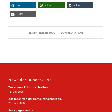
teilen
teilen
teilen
E-Mail
/
11. SEPTEMBER 2020
VON
REDAKTION
News der Bundes-SPD
Zusammen Zukunft schreiben.
13. Juli 2026
Alle reden von der Rente. Wir sichern sie.
29. Juni 2026
Stark gegen rechts