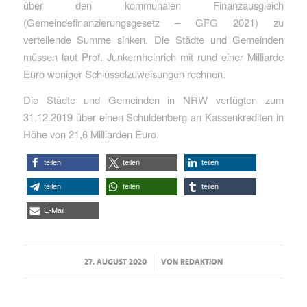
über den kommunalen Finanzausgleich
(Gemeindefinanzierungsgesetz – GFG 2021) zu
verteilende Summe sinken. Die Städte und Gemeinden
müssen laut Prof. Junkernheinrich mit rund einer Milliarde
Euro weniger Schlüsselzuweisungen rechnen.
Die Städte und Gemeinden in NRW verfügten zum
31.12.2019 über einen Schuldenberg an Kassenkrediten in
Höhe von 21,6 Milliarden Euro.
teilen
teilen
teilen
teilen
teilen
teilen
E-Mail
/
27. AUGUST 2020
VON
REDAKTION