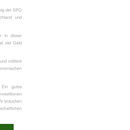
folg der SPD
schland und
r in dieser
al viel Geld
und mittlere
ökonomischen
Ein gutes
vestitionen
ir brauchen
haftlichen