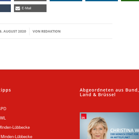
E-Mail
/
6. AUGUST 2020
VON
REDAKTION
tipps
Abgeordneten aus Bund
Land & Brüssel
SPD
OWL
inden-Lübbecke
 Minden-Lübbecke