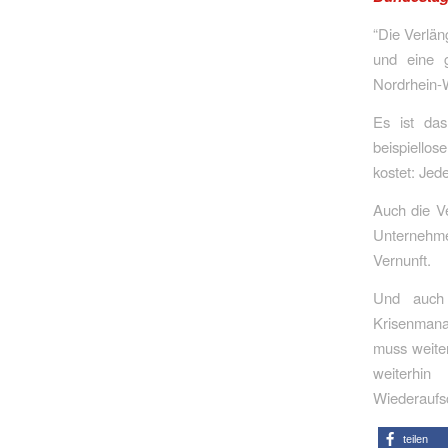
“Die Verlän
und eine g
Nordrhein-
Es ist das
beispiellos
kostet: Jede
Auch die Ve
Unternehmen
Vernunft.
Und auch
Krisenmana
muss weite
weiterhin
Wiederaufsc
teilen