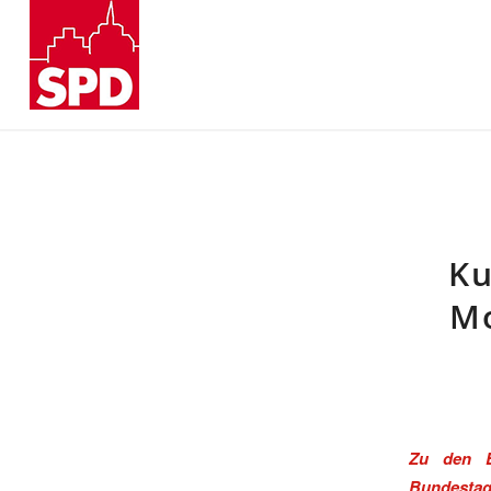
Ku
Mo
Zu den E
Bundestag