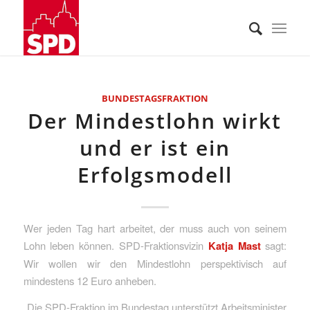
BUNDESTAGSFRAKTION
Der Mindestlohn wirkt
und er ist ein
Erfolgsmodell
Wer jeden Tag hart arbeitet, der muss auch von seinem
Lohn leben können. SPD-Fraktionsvizin
Katja Mast
sagt:
Wir wollen wir den Mindestlohn perspektivisch auf
mindestens 12 Euro anheben.
„Die SPD-Fraktion im Bundestag unterstützt Arbeitsminister