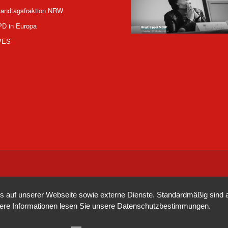
andtagsfraktion NRW
PD in Europa
PES
auf unserer Webseite sowie externe Dienste. Standardmäßig sind all
tere Informationen lesen Sie unsere
Datenschutzbestimmungen
.