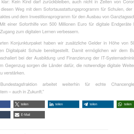
 klar: Kein Kind darf zurückbleiben, auch nicht in Zeiten von Cor
 diesen Weg mit dem Sofortausstattungsprogramm für Schulen, der
paktes und dem Investitionsprogramm für den Ausbau von Ganztagssc
 Mit einer Soforthilfe von 500 Millionen Euro für digitale Endgeräte
 Zugang zum digitalen Lernen verbessern.
arten Konjunkturpaket haben wir zusätzliche Gelder in Höhe von 50
en Digitalpakt Schule bereitgestellt. Damit ermöglichen wir dem Bu
schaliert bei der Ausbildung und Finanzierung der IT-Systemadmini
 Im Gegenzug sorgen die Länder dafür, die notwendige digitale Weite
zu verstärken.
undestagsfraktion arbeitet weiterhin für echte Chancengle
tem – auch in Zukunft.”
teilen
teilen
teilen
teilen
E-Mail