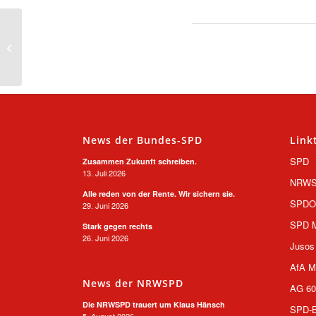
Ausbildung in Corona-
Zeiten: Gemeinsamer
Appell der Sozialpartner
News der Bundes-SPD
Link
SPD
Zusammen Zukunft schreiben.
13. Juli 2026
NRW
Alle reden von der Rente. Wir sichern sie.
SPD
29. Juni 2026
SPD M
Stark gegen rechts
26. Juni 2026
Jusos
AfA M
News der NRWSPD
AG 60
Die NRWSPD trauert um Klaus Hänsch
SPD-B
5. August 2026