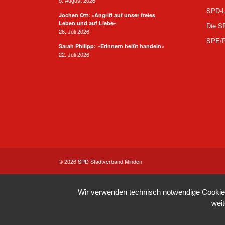
SPD-L
Jochen Ott: »Angriff auf unser freies
Leben und auf Liebe«
Die S
26. Juli 2026
SPE/
Sarah Philipp: »Erinnern heißt handeln«
22. Juli 2026
© 2026 SPD Stadtverband Minden
Wir verwenden technisch notwendige Cookies 
wei