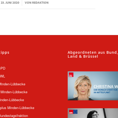
/
23. JUNI 2020
VON
REDAKTION
tipps
Abgeordneten aus Bund
Land & Brüssel
SPD
OWL
inden-Lübbecke
 Minden-Lübbecke
inden-Lübbecke
plus Minden-Lübbecke
undestagsfraktion