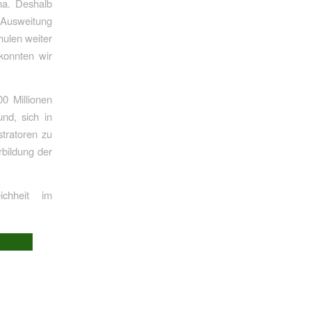
ona. Deshalb
 Ausweitung
hulen weiter
 konnten wir
0 Millionen
nd, sich in
stratoren zu
rbildung der
ichheit im