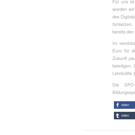
Für uns ist
werden wir
des Digital
fortsetzen.
bereits den
Im vereinb
Euro für d
Zukunft pau
beteiligen.
Lehrkräfte 
Die SPD-B
Bildungssys
teilen
teilen