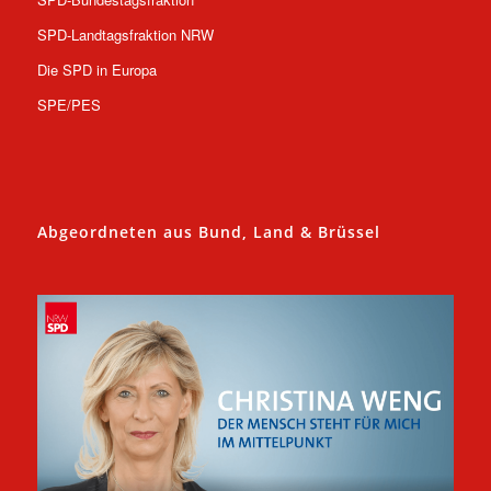
SPD-Landtagsfraktion NRW
Die SPD in Europa
SPE/PES
Abgeordneten aus Bund, Land & Brüssel